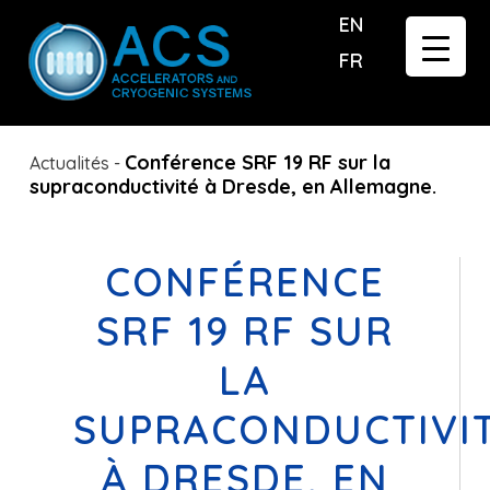
EN
FR
Conférence SRF 19 RF sur la
Actualités
-
supraconductivité à Dresde, en Allemagne.
CONFÉRENCE
SRF 19 RF SUR
LA
SUPRACONDUCTIVI
À DRESDE, EN